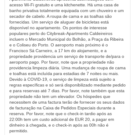
acesso Wi-Fi gratuito e uma kitchenette. Há uma casa de
banho privativa totalmente equipada com um chuveiro e um
secador de cabelo. A roupa de cama e as toalhas são
fornecidas. Um serviço de aluguer de bicicletas está
disponível no apartamento. Os pontos de interesse
populares perto do Citybreak-Apartments Caldeireiros
incluem o Mercado Municipal do Bolhão, a Praça da Ribeira
e o Coliseu do Porto. O aeroporto mais próximo é o
Francisco Sá Carneiro, a 17 km do alojamento, e a
propriedade providencia um serviço de transporte de/para o
aeroporto pago. Por favor, note que a propriedade não
providencia limpeza diária. Uma mudança de roupa de cama
e toalhas está incluída para estadias de 7 noites ou mais.
Devido à COVID-19, o serviço de limpeza está sujeito a
regras específicas e só será disponibilizado mediante pedido
e para reservas até 7 dias. Por favor, note também que esta
propriedade não tem um elevador. Os hóspedes que
necessitem de uma factura terão de fornecer os seus dados
de facturação na Caixa de Pedidos Especiais durante a
reserva. Por favor, note que o check-in tardio após as
22:00h tem um custo adicional de EUR 20, a pagar em
dinheiro à chegada, e o check-in após as 00h não é
permitido.